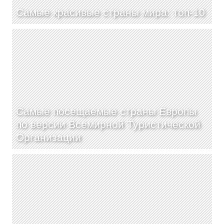
Самые красивые страны мира: топ-10
Самые посещаемые страны Европы
по версии Всемирной Туристической
Организации