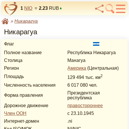
1
NIO
=
2.23
RUB
»
Никарагуа
Никарагуа
Флаг
Полное название
Республика Никарагуа
Столица
Манагуа
Регион
Америка
(Центральная)
2
Площадь
129 494 тыс. км
Численность населения
6 017 080 чел.
Президентская
Форма правления
республика
Дорожное движение
правостороннее
Член ООН
с 23.10.1945
Интернет-домен
.ni
Код ISO/МОК
NI/NIC