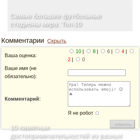
Самые большие футбольные
стадионы мира: Топ-10
Комментарии
Скрыть
10
|
8
|
6
|
4
|
Ваша оценка:
2
|
0
Ваше имя (не
обязательно):
Комментарий:
Я не робот
10 памятных
достопримечательностей из разных